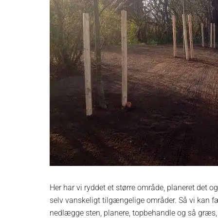
Her har vi ryddet et større område, planeret det og
selv vanskeligt tilgængelige områder. Så vi kan fæl
nedlægge sten, planere, topbehandle og så græs, 