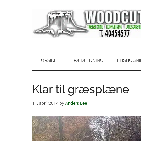
Skip
Skip
Gå
Gå
til
to
direkte
direkte
indhold
secondary
til
til
menu
primær
footer
sidebar
WoodCut
Have,
park
og
FORSIDE
TRÆFÆLDNING
FLISHUGN
skovservice
Klar til græsplæne
11. april 2014
by
Anders Lee