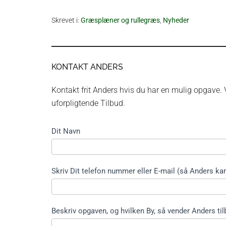
Skrevet i:
Græsplæner og rullegræs
,
Nyheder
KONTAKT ANDERS
Kontakt frit Anders hvis du har en mulig opgave. V
uforpligtende Tilbud.
Kontakt
Dit Navn
formular
kort ikke
træfældning
Skriv Dit telefon nummer eller E-mail (så Anders kan
Beskriv opgaven, og hvilken By, så vender Anders til