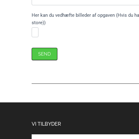
Her kan du vedhæfte billeder af opgaven (Hvis du har
store))
SEND
Footer
VI TILBYDER