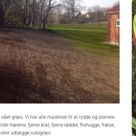
 sået græs. Vi har alle maskiner til at rydde og planere
de træerne, fjerne krat, fjerne rødder, flishugge, fræse,
eller udlægge rullegræs.