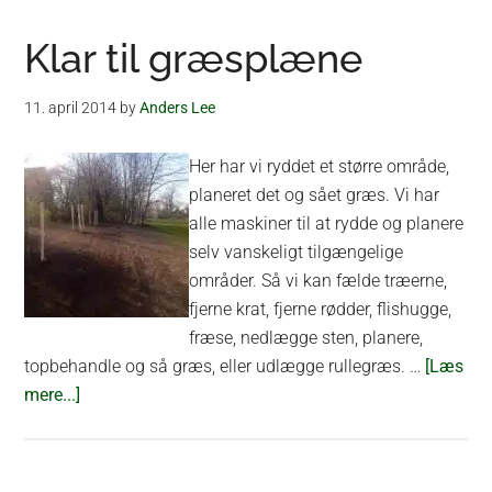
Klar til græsplæne
11. april 2014
by
Anders Lee
Her har vi ryddet et større område,
planeret det og sået græs. Vi har
alle maskiner til at rydde og planere
selv vanskeligt tilgængelige
områder. Så vi kan fælde træerne,
fjerne krat, fjerne rødder, flishugge,
fræse, nedlægge sten, planere,
topbehandle og så græs, eller udlægge rullegræs. …
[Læs
om
mere...]
Klar
til
græsplæne