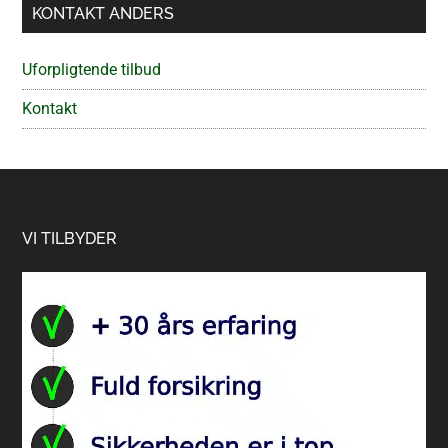
KONTAKT ANDERS
Uforpligtende tilbud
Kontakt
Footer
VI TILBYDER