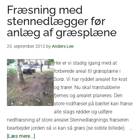
Fræsning med
stennedlægger før
anlæg af græsplæne
25. september 2012
by
Anders Lee
Her er vi stadig igang med at
forberede areal til græsplæne i
Sorø. Vi har ryddet arealet for krat
og træer. Nu skal træstubbene
fjernes og arealet planeres. Den
store rodfræser på bælter kan fræse
alle slags rødder og udføre
nedfræsning af store arealer.Stennedlægnings fræseren
bearbejder jorden så vi kan så græs (se sidste billede). …
om
[Læs mere...]