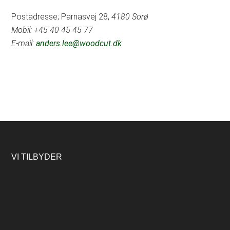
Postadresse; Parnasvej 28,
4180 Sorø
Mobil: +45 40 45 45 77
E-mail:
anders.lee@woodcut.dk
Footer
VI TILBYDER