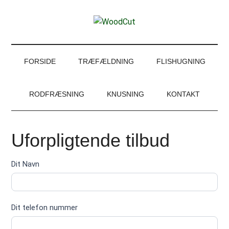
Skip
Skip
Gå
til
to
direkte
WoodCut
indhold
secondary
til
Have,
menu
footer
park
og
FORSIDE
TRÆFÆLDNING
FLISHUGNING
skovservice
RODFRÆSNING
KNUSNING
KONTAKT
Uforpligtende tilbud
Kontakt
Dit Navn
formular
tilbud
Dit telefon nummer