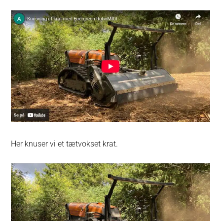
Her knuser vi et tætvokset krat.