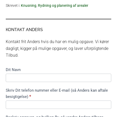
Skrevet i:
Knusning
,
Rydning og planering af arealer
KONTAKT ANDERS
Kontakt frit Anders hvis du har en mulig opgave. Vi kører
dagligt, kigger på mulige opgaver, og laver uforpligtende
Tilbud.
Kontakt
Dit Navn
formular
kort ikke
træfældning
Skriv Dit telefon nummer eller E-mail (så Anders kan aftale
besigtigelse)
*