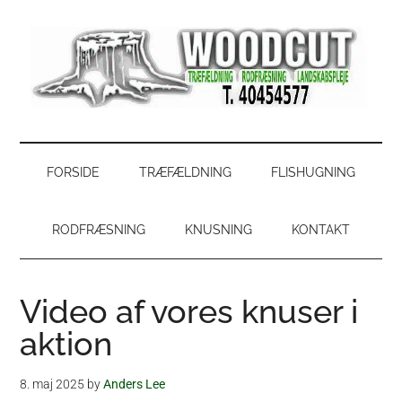
Skip
Skip
Gå
Gå
til
to
direkte
direkte
indhold
secondary
til
til
menu
primær
footer
sidebar
WoodCut
Have,
park
og
FORSIDE
TRÆFÆLDNING
FLISHUGNING
skovservice
RODFRÆSNING
KNUSNING
KONTAKT
Video af vores knuser i
aktion
8. maj 2025
by
Anders Lee