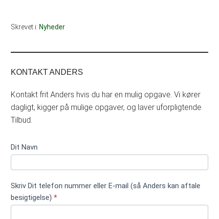
Skrevet i:
Nyheder
KONTAKT ANDERS
Kontakt frit Anders hvis du har en mulig opgave. Vi kører
dagligt, kigger på mulige opgaver, og laver uforpligtende
Tilbud.
Kontakt
Dit Navn
formular
kort ikke
træfældning
Skriv Dit telefon nummer eller E-mail (så Anders kan aftale
besigtigelse)
*