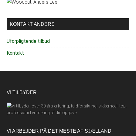
Primær
Sidebar
KONTAKT ANDERS
Uforpligtende tilbud
Kontakt
Footer
VI TILBYDER
VI ARBEJDER PÅ DET MESTE AF SJÆLLAND