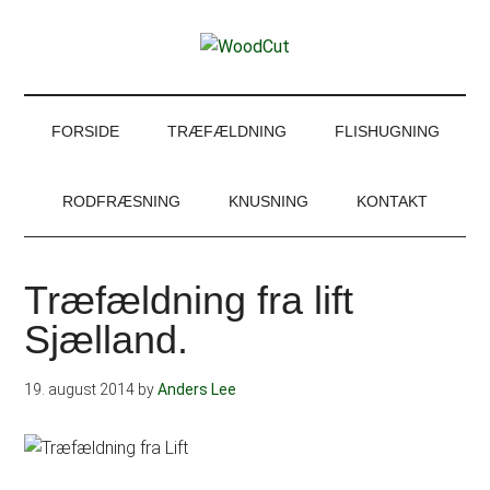
Skip
Skip
Gå
Gå
til
to
direkte
direkte
WoodCut
indhold
secondary
til
til
Have,
menu
primær
footer
park
sidebar
og
FORSIDE
TRÆFÆLDNING
FLISHUGNING
skovservice
RODFRÆSNING
KNUSNING
KONTAKT
Træfældning fra lift
Sjælland.
19. august 2014
by
Anders Lee