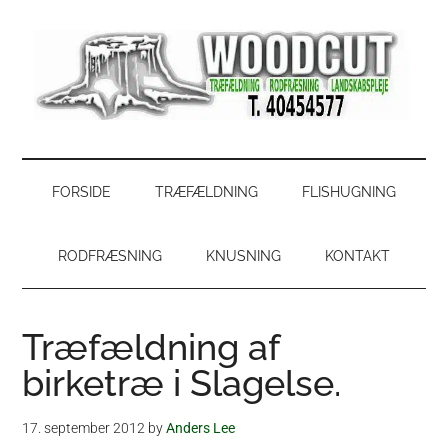
Skip
Skip
Gå
Gå
til
to
direkte
direkte
indhold
secondary
til
til
menu
primær
footer
sidebar
WoodCut
Have,
park
og
FORSIDE
TRÆFÆLDNING
FLISHUGNING
skovservice
RODFRÆSNING
KNUSNING
KONTAKT
Træfældning af
birketræ i Slagelse.
17. september 2012
by
Anders Lee