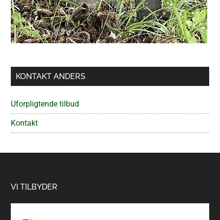
KONTAKT ANDERS
Uforpligtende tilbud
Kontakt
Footer
VI TILBYDER