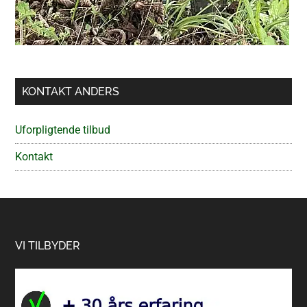
KONTAKT ANDERS
Uforpligtende tilbud
Kontakt
Footer
VI TILBYDER