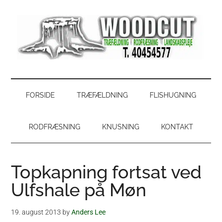
Skip
Skip
Gå
Gå
til
to
direkte
direkte
indhold
secondary
til
til
menu
primær
footer
sidebar
WoodCut
Have,
park
og
FORSIDE
TRÆFÆLDNING
FLISHUGNING
skovservice
RODFRÆSNING
KNUSNING
KONTAKT
Topkapning fortsat ved
Ulfshale på Møn
19. august 2013
by
Anders Lee