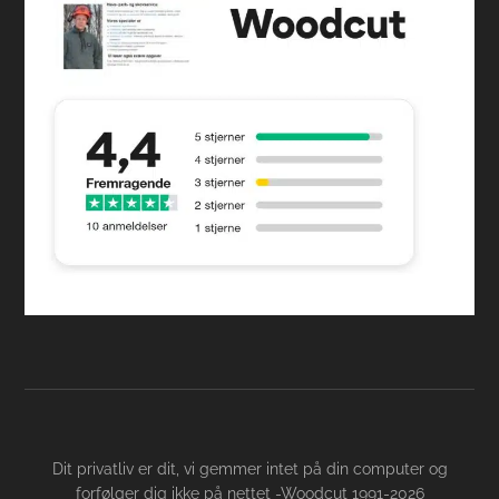
Dit privatliv er dit, vi gemmer intet på din computer og
forfølger dig ikke på nettet -Woodcut 1991-2026