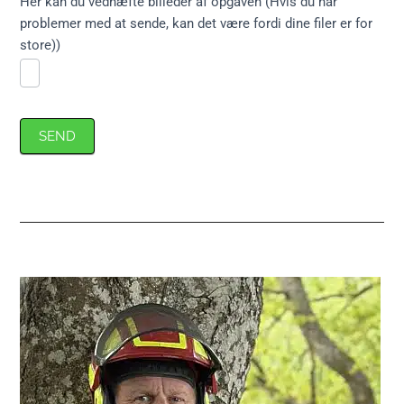
Her kan du vedhæfte billeder af opgaven (Hvis du har
problemer med at sende, kan det være fordi dine filer er for
store))
SEND
Primær
Sidebar