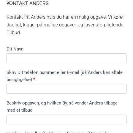
KONTAKT ANDERS
Kontakt frit Anders hvis du har en mulig opgave. Vi kører
dagligt, kigger på mulige opgaver, og laver uforpligtende
Tilbud.
Kontakt
Dit Navn
formular
kort ikke
træfældning
Skriv Dit telefon nummer eller E-mail (så Anders kan aftale
besigtigelse)
*
Beskriv opgaven, og hvilken By, så vender Anders tilbage
med et tilbud