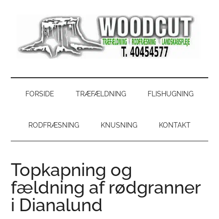
Skip
Skip
Gå
Gå
til
to
direkte
direkte
indhold
secondary
til
til
menu
primær
footer
sidebar
WoodCut
Have,
park
og
FORSIDE
TRÆFÆLDNING
FLISHUGNING
skovservice
RODFRÆSNING
KNUSNING
KONTAKT
Topkapning og
fældning af rødgranner
i Dianalund