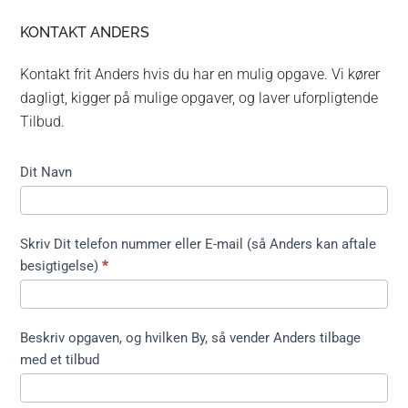
KONTAKT ANDERS
Kontakt frit Anders hvis du har en mulig opgave. Vi kører
dagligt, kigger på mulige opgaver, og laver uforpligtende
Tilbud.
Kontakt
Dit Navn
formular
kort ikke
træfældning
Skriv Dit telefon nummer eller E-mail (så Anders kan aftale
besigtigelse)
*
Beskriv opgaven, og hvilken By, så vender Anders tilbage
med et tilbud