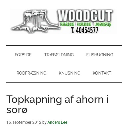
Skip
Skip
Gå
Gå
til
to
direkte
direkte
indhold
secondary
til
til
menu
primær
footer
sidebar
WoodCut
Have,
park
og
FORSIDE
TRÆFÆLDNING
FLISHUGNING
skovservice
RODFRÆSNING
KNUSNING
KONTAKT
Topkapning af ahorn i
sorø
15. september 2012
by
Anders Lee