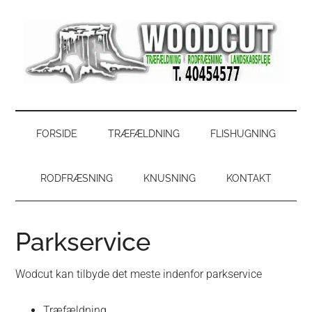
Skip
Skip
Gå
Gå
til
to
direkte
direkte
indhold
secondary
til
til
menu
primær
footer
sidebar
WoodCut
Have,
park
og
FORSIDE
TRÆFÆLDNING
FLISHUGNING
skovservice
RODFRÆSNING
KNUSNING
KONTAKT
Parkservice
Wodcut kan tilbyde det meste indenfor parkservice
Træfældning.