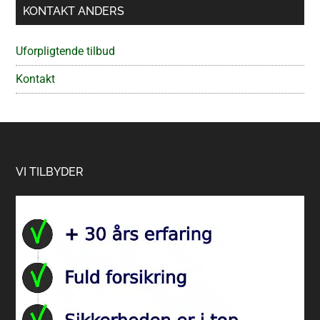
KONTAKT ANDERS
Uforpligtende tilbud
Kontakt
Footer
VI TILBYDER