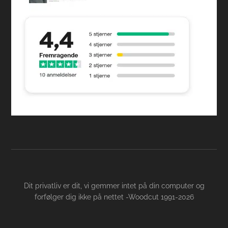
Dit privatliv er dit, vi gemmer intet på din computer og
forfølger dig ikke på nettet -Woodcut 1991-2026