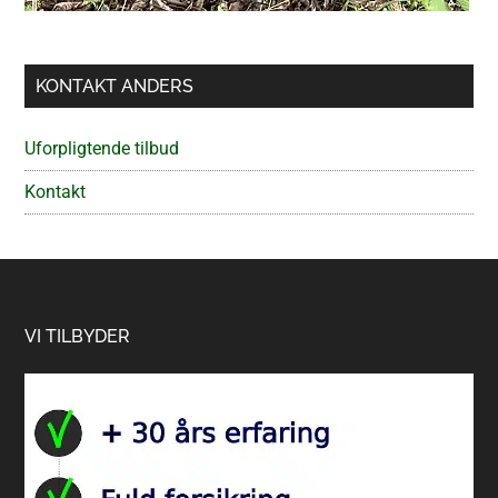
KONTAKT ANDERS
Uforpligtende tilbud
Kontakt
Footer
VI TILBYDER