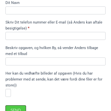
Kontakt
Dit Navn
formular
kort ikke
træfældning
Skriv Dit telefon nummer eller E-mail (så Anders kan aftale
besigtigelse)
*
Beskriv opgaven, og hvilken By, så vender Anders tilbage
med et tilbud
Her kan du vedhæfte billeder af opgaven (Hvis du har
problemer med at sende, kan det være fordi dine filer er for
store))
SEND