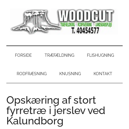
Skip
Skip
Gå
Gå
til
to
direkte
direkte
indhold
secondary
til
til
menu
primær
footer
sidebar
WoodCut
Have,
park
og
FORSIDE
TRÆFÆLDNING
FLISHUGNING
skovservice
RODFRÆSNING
KNUSNING
KONTAKT
Opskæring af stort
fyrretræ i jerslev ved
Kalundborg