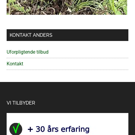
KONTAKT ANDERS
Uforpligtende tilbud
Kontakt
Footer
VI TILBYDER