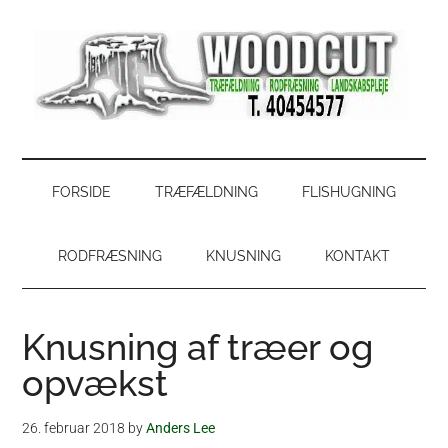
Skip
Skip
Gå
Gå
til
to
direkte
direkte
indhold
secondary
til
til
menu
primær
footer
sidebar
WoodCut
Have,
park
og
FORSIDE
TRÆFÆLDNING
FLISHUGNING
skovservice
RODFRÆSNING
KNUSNING
KONTAKT
Knusning af træer og
opvækst
26. februar 2018
by
Anders Lee