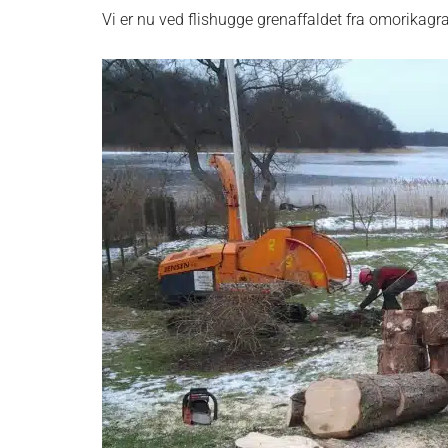
Vi er nu ved flishugge grenaffaldet fra omorikagr