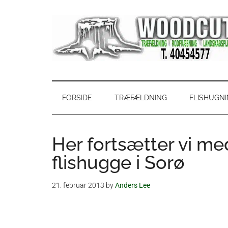
Skip
Skip
Gå
Gå
til
to
direkte
direkte
indhold
secondary
til
til
menu
primær
footer
sidebar
WoodCut
Have,
park
og
FORSIDE
TRÆFÆLDNING
FLISHUGN
skovservice
Her fortsætter vi me
flishugge i Sorø
21. februar 2013
by
Anders Lee