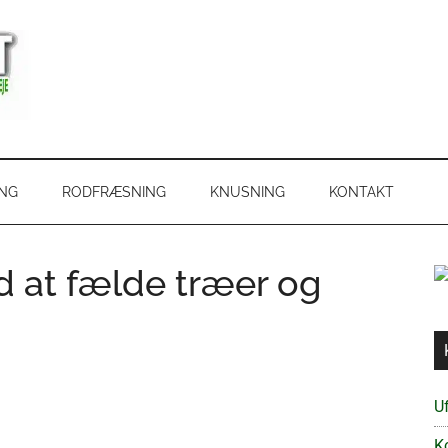
ING
RODFRÆSNING
KNUSNING
KONTAKT
d at fælde træer og
Uf
K