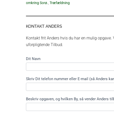
omkring Sorø.
,
Træfældning
KONTAKT ANDERS
Kontakt frit Anders hvis du har en mulig opgave. V
uforpligtende Tilbud.
Kontakt
Dit Navn
formular
kort ikke
træfældning
Skriv Dit telefon nummer eller E-mail (så Anders kan
Beskriv opgaven, og hvilken By, så vender Anders til