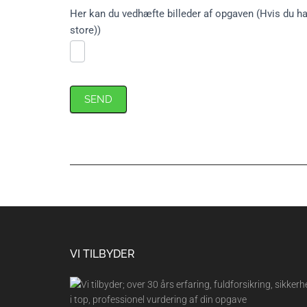
Her kan du vedhæfte billeder af opgaven (Hvis du har
store))
SEND
Footer
VI TILBYDER