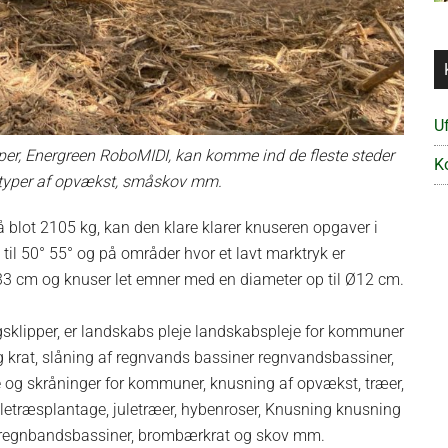
Uf
er, Energreen RoboMIDI, kan komme ind de fleste steder
K
 typer af opvækst, småskov mm.
å blot 2105 kg, kan den klare klarer knuseren opgaver i
il 50° 55° og på områder hvor et lavt marktryk er
3 cm og knuser let emner med en diameter op til Ø12 cm.
gsklipper, er landskabs pleje landskabspleje for kommuner
og krat, slåning af regnvands bassiner regnvandsbassiner,
e og skråninger for kommuner, knusning af opvækst, træer,
uletræsplantage, juletræer, hybenroser, Knusning knusning
 af regnbandsbassiner, brombærkrat og skov mm.