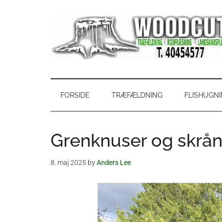
Skip
Skip
Gå
Gå
til
to
direkte
direkte
indhold
secondary
til
til
menu
primær
footer
sidebar
WoodCut
Have,
park
og
FORSIDE
TRÆFÆLDNING
FLISHUGN
skovservice
Grenknuser og skrån
8. maj 2025
by
Anders Lee