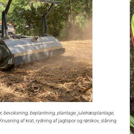
, bevoksning, beplantning, plantage, juletræsplantage,
 Knusning af krat, rydning af jagtspor og rørskov, slåning