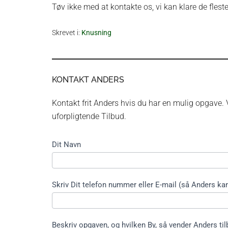
Tøv ikke med at kontakte os, vi kan klare de fleste
Skrevet i:
Knusning
KONTAKT ANDERS
Kontakt frit Anders hvis du har en mulig opgave. V
uforpligtende Tilbud.
Kontakt
Dit Navn
formular
kort ikke
træfældning
Skriv Dit telefon nummer eller E-mail (så Anders kan
Beskriv opgaven, og hvilken By, så vender Anders til