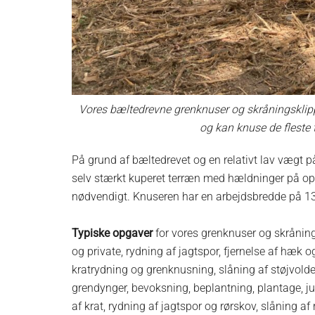
Vores bæltedrevne grenknuser og skråningsklipp
og kan knuse de fleste
På grund af bæltedrevet og en relativt lav vægt p
selv stærkt kuperet terræn med hældninger på op t
nødvendigt. Knuseren har en arbejdsbredde på 13
Typiske opgaver
for vores grenknuser og skrånin
og private, rydning af jagtspor, fjernelse af hæk 
kratrydning og grenknusning, slåning af støjvold
grendynger, bevoksning, beplantning, plantage, j
af krat, rydning af jagtspor og rørskov, slåning