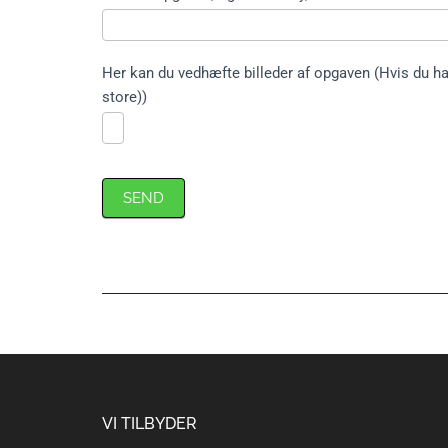
Her kan du vedhæfte billeder af opgaven (Hvis du har
store))
SEND
Footer
VI TILBYDER