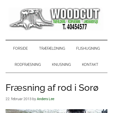
Skip
Skip
Gå
Gå
til
to
direkte
direkte
indhold
secondary
til
til
menu
primær
footer
sidebar
WoodCut
Have,
park
og
FORSIDE
TRÆFÆLDNING
FLISHUGNING
skovservice
RODFRÆSNING
KNUSNING
KONTAKT
Fræsning af rod i Sorø
22. februar 2013
by
Anders Lee