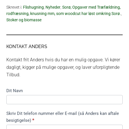
Skrevet i:
Flishugning
,
Nyheder
,
Sorø; Opgaver med Træfældning,
rodfræsning, knusning mm, som woodcut har løst omkring Sorø.
,
Stoker og biomasse
KONTAKT ANDERS
Kontakt frit Anders hvis du har en mulig opgave. Vi kører
dagligt, kigger på mulige opgaver, og laver uforpligtende
Tilbud.
Kontakt
Dit Navn
formular
kort ikke
træfældning
Skriv Dit telefon nummer eller E-mail (så Anders kan aftale
besigtigelse)
*