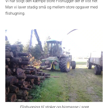
Vi har solgt den kæmpe store Flishugger der er vist her.
Man vi laver stadig små og mellem-store opgaver med
flishugning.
Flishugning til stoker og biomasse i sorø