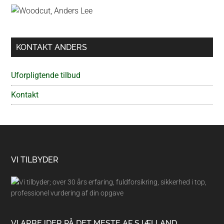
Primær
Sidebar
KONTAKT ANDERS
Uforpligtende tilbud
Kontakt
Footer
VI TILBYDER
VI ARBEJDER PÅ DET MESTE AF SJÆLLAND