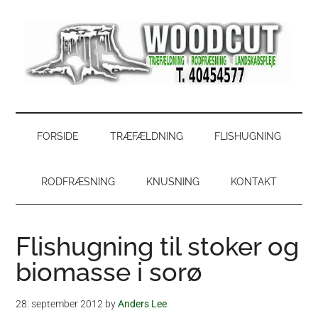
Skip
Skip
Gå
Gå
til
to
direkte
direkte
indhold
secondary
til
til
menu
primær
footer
sidebar
WoodCut
Have,
park
og
FORSIDE
TRÆFÆLDNING
FLISHUGNING
skovservice
RODFRÆSNING
KNUSNING
KONTAKT
Flishugning til stoker og
biomasse i sorø
28. september 2012
by
Anders Lee