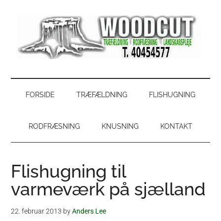
Skip
Skip
Gå
Gå
til
to
direkte
direkte
indhold
secondary
til
til
menu
primær
footer
sidebar
WoodCut
Have,
park
og
FORSIDE
TRÆFÆLDNING
FLISHUGNING
skovservice
RODFRÆSNING
KNUSNING
KONTAKT
Flishugning til
varmeværk på sjælland
22. februar 2013
by
Anders Lee