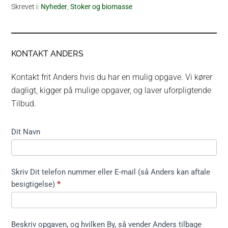
Skrevet i:
Nyheder
,
Stoker og biomasse
KONTAKT ANDERS
Kontakt frit Anders hvis du har en mulig opgave. Vi kører
dagligt, kigger på mulige opgaver, og laver uforpligtende
Tilbud.
Kontakt
Dit Navn
formular
kort ikke
træfældning
Skriv Dit telefon nummer eller E-mail (så Anders kan aftale
besigtigelse)
*
Beskriv opgaven, og hvilken By, så vender Anders tilbage