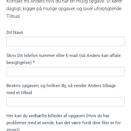
Kontakt frit Anders hvis du har en mulig opgave. Vi kører
dagligt, kigger på mulige opgaver, og laver uforpligtende
Tilbud.
Kontakt
Dit Navn
formular
kort ikke
træfældning
Skriv Dit telefon nummer eller E-mail (så Anders kan aftale
besigtigelse)
*
Beskriv opgaven, og hvilken By, så vender Anders tilbage
med et tilbud
Her kan du vedhæfte billeder af opgaven (Hvis du har
problemer med at sende, kan det være fordi dine filer er for
store))