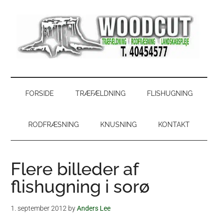
Skip
Skip
Gå
Gå
til
to
direkte
direkte
indhold
secondary
til
til
menu
primær
footer
sidebar
WoodCut
Have,
park
og
FORSIDE
TRÆFÆLDNING
FLISHUGNING
skovservice
RODFRÆSNING
KNUSNING
KONTAKT
Flere billeder af
flishugning i sorø
1. september 2012
by
Anders Lee