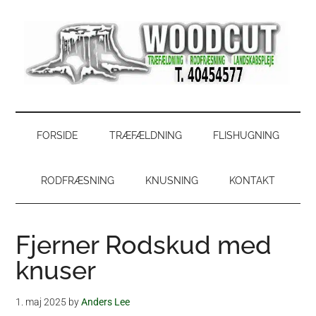
Skip
Skip
Gå
Gå
til
to
direkte
direkte
indhold
secondary
til
til
menu
primær
footer
sidebar
WoodCut
Have,
park
og
FORSIDE
TRÆFÆLDNING
FLISHUGNING
skovservice
RODFRÆSNING
KNUSNING
KONTAKT
Fjerner Rodskud med
knuser
1. maj 2025
by
Anders Lee