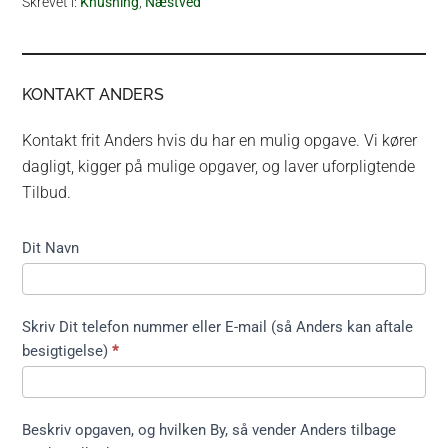
Skrevet i:
Knusning
,
Næstved
KONTAKT ANDERS
Kontakt frit Anders hvis du har en mulig opgave. Vi kører
dagligt, kigger på mulige opgaver, og laver uforpligtende
Tilbud.
Kontakt
Dit Navn
formular
kort ikke
træfældning
Skriv Dit telefon nummer eller E-mail (så Anders kan aftale
besigtigelse)
*
Beskriv opgaven, og hvilken By, så vender Anders tilbage