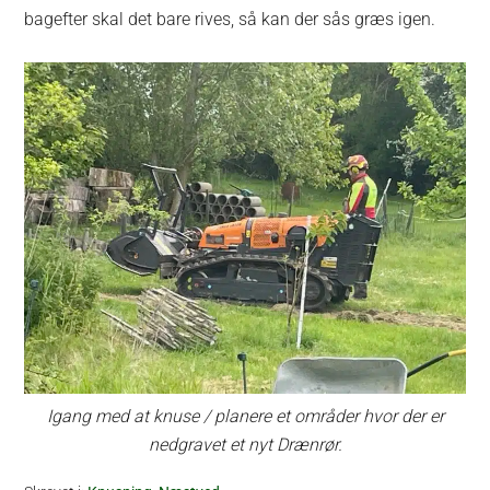
bagefter skal det bare rives, så kan der sås græs igen.
Igang med at knuse / planere et områder hvor der er
nedgravet et nyt Drænrør.