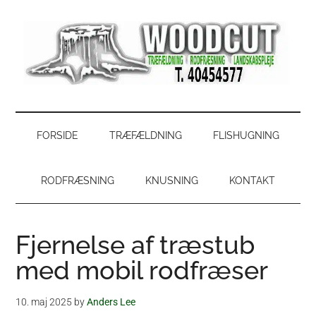
Skip
Skip
Gå
Gå
til
to
direkte
direkte
indhold
secondary
til
til
menu
primær
footer
sidebar
WoodCut
Have,
park
og
FORSIDE
TRÆFÆLDNING
FLISHUGNING
skovservice
RODFRÆSNING
KNUSNING
KONTAKT
Fjernelse af træstub
med mobil rodfræser
10. maj 2025
by
Anders Lee