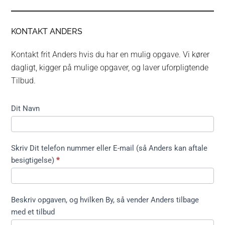
KONTAKT ANDERS
Kontakt frit Anders hvis du har en mulig opgave. Vi kører
dagligt, kigger på mulige opgaver, og laver uforpligtende
Tilbud.
Kontakt
Dit Navn
formular
kort ikke
træfældning
Skriv Dit telefon nummer eller E-mail (så Anders kan aftale
besigtigelse)
*
Beskriv opgaven, og hvilken By, så vender Anders tilbage
med et tilbud