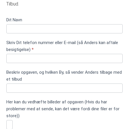
Tilbud.
Kontakt
Dit Navn
formular
kort ikke
træfældning
Skriv Dit telefon nummer eller E-mail (så Anders kan aftale
besigtigelse)
*
Beskriv opgaven, og hvilken By, så vender Anders tilbage med
et tilbud
Her kan du vedhæfte billeder af opgaven (Hvis du har
problemer med at sende, kan det være fordi dine filer er for
store))