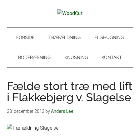
Skip
Skip
Gå
Gå
til
to
direkte
direkte
WoodCut
indhold
secondary
til
til
Have,
menu
primær
footer
park
sidebar
og
FORSIDE
TRÆFÆLDNING
FLISHUGNING
skovservice
RODFRÆSNING
KNUSNING
KONTAKT
Fælde stort træ med lift
i Flakkebjerg v. Slagelse
28. december 2012
by
Anders Lee