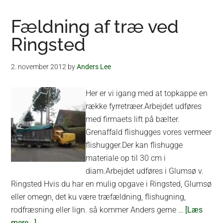
Fældning af træ ved
Ringsted
2. november 2012
by
Anders Lee
Her er vi igang med at topkappe en
række fyrretræer.Arbejdet udføres
med firmaets lift på bælter.
Grenaffald flishugges vores vermeer
flishugger.Der kan flishugge
materiale op til 30 cm i
diam.Arbejdet udføres i Glumsø v.
Ringsted Hvis du har en mulig opgave i Ringsted, Glumsø
eller omegn, det ku være træfældning, flishugning,
rodfræsning eller lign. så kommer Anders gerne …
[Læs
om
mere...]