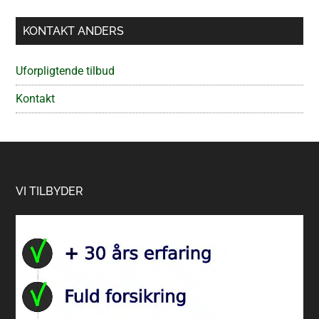
KONTAKT ANDERS
Uforpligtende tilbud
Kontakt
Footer
VI TILBYDER