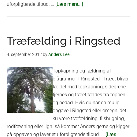
om
uforpligtende tilbud. …
[Læs mere...]
Topkapning
af
stort
lindetræ
Træfælding i Ringsted
v.
ringsted
4. september 2012
by
Anders Lee
Topkapning og fældning af
blågranner I Ringsted Træet bliver
fældet med topkapning, sidegrene
fjernes og træet fældes fra toppen
og nedad. Hvis du har en mulig
opgave i Ringsted eller omegn, det
ku være træfældning, flishugning,
rodfræsning eller lign. så kommer Anders gerne og kigger
på opgaven og laver et uforpligtende tilbud. …
[Læs