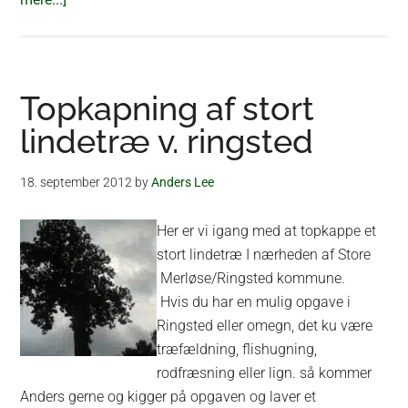
Fældning
af
træ
ved
Topkapning af stort
Ringsted
lindetræ v. ringsted
18. september 2012
by
Anders Lee
Her er vi igang med at topkappe et
stort lindetræ I nærheden af Store
Merløse/Ringsted kommune.
Hvis du har en mulig opgave i
Ringsted eller omegn, det ku være
træfældning, flishugning,
rodfræsning eller lign. så kommer
Anders gerne og kigger på opgaven og laver et