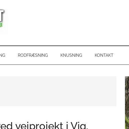
ING
RODFRÆSNING
KNUSNING
KONTAKT
d vejprojekt i Vig.