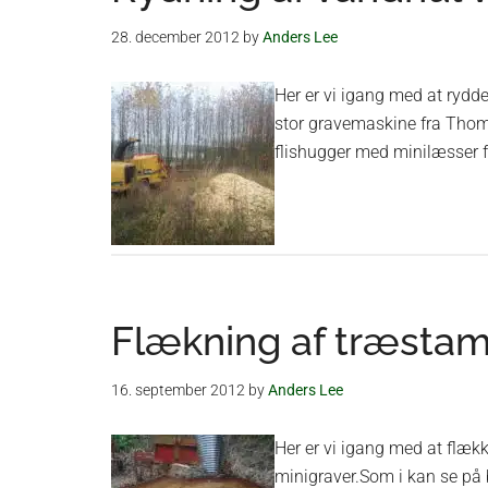
28. december 2012
by
Anders Lee
Her er vi igang med at rydde
stor gravemaskine fra Thoma
flishugger med minilæsser 
Flækning af træsta
16. september 2012
by
Anders Lee
Her er vi igang med at flæ
minigraver.Som i kan se på 