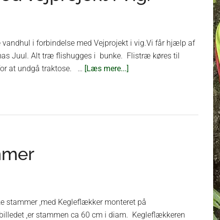
 vandhul i forbindelse med Vejprojekt i vig.Vi får hjælp af
s Juul. Alt træ flishugges i bunke. Flistræ køres til
om
for at undgå traktose. …
[Læs mere...]
Rydning
af
vandhul
ved
vejprojekt
i
mmer
Vig.
kke stammer ,med Kegleflækker monteret på
billedet ,er stammen ca 60 cm i diam. Kegleflækkeren