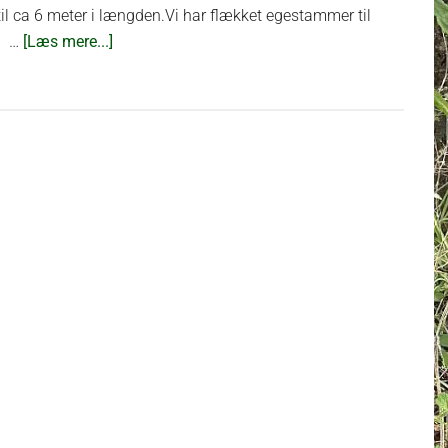
l ca 6 meter i længden.Vi har flækket egestammer til
om
. …
[Læs mere...]
Flækning
af
træstammer