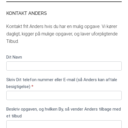
KONTAKT ANDERS
Kontakt frit Anders hvis du har en mulig opgave. Vi kører
dagligt, kigger på mulige opgaver, og laver uforpligtende
Tilbud.
Kontakt
Dit Navn
formular
kort ikke
træfældning
Skriv Dit telefon nummer eller E-mail (så Anders kan aftale
besigtigelse)
*
Beskriv opgaven, og hvilken By, så vender Anders tilbage med
et tilbud