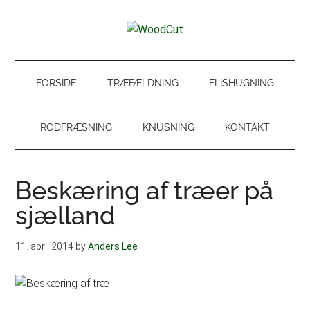
Skip
Skip
Gå
Gå
til
to
direkte
direkte
WoodCut
indhold
secondary
til
til
Have,
menu
primær
footer
park
sidebar
og
FORSIDE
TRÆFÆLDNING
FLISHUGNING
skovservice
RODFRÆSNING
KNUSNING
KONTAKT
Beskæring af træer på
sjælland
11. april 2014
by
Anders Lee