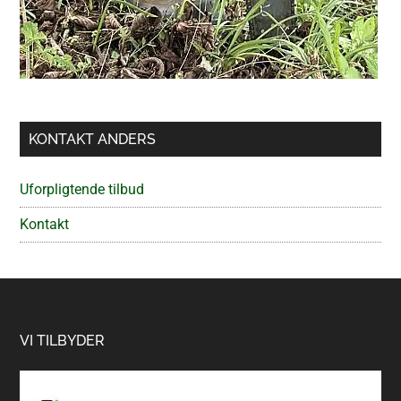
KONTAKT ANDERS
Uforpligtende tilbud
Kontakt
Footer
VI TILBYDER