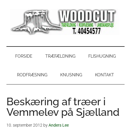
Skip
Skip
Gå
Gå
til
to
direkte
direkte
indhold
secondary
til
til
menu
primær
footer
sidebar
WoodCut
Have,
park
og
FORSIDE
TRÆFÆLDNING
FLISHUGNING
skovservice
RODFRÆSNING
KNUSNING
KONTAKT
Beskæring af træer i
Vemmelev på Sjælland
10. september 2012
by
Anders Lee