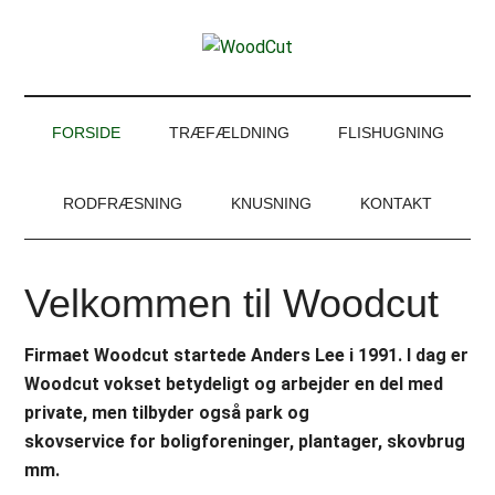
Skip
Skip
Gå
Gå
til
to
direkte
direkte
WoodCut
indhold
secondary
til
til
Have,
menu
primær
footer
park
sidebar
og
FORSIDE
TRÆFÆLDNING
FLISHUGNING
skovservice
RODFRÆSNING
KNUSNING
KONTAKT
Velkommen til Woodcut
Firmaet Woodcut startede Anders Lee i 1991. I dag er
Woodcut vokset betydeligt og arbejder en del med
private, men tilbyder også park og
skovservice for boligforeninger, plantager, skovbrug
mm.