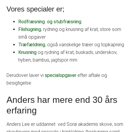
Vores specialer er;
Rodfræsning og stubfræsning
Flishugning
, rydning og knusning af krat, store som
små opgaver
Træfældning
, også vanskelige træer og topkapning
Knusning
og rydning af krat, buskads, underskov,
hyben, bambus, jagtspor mm.
Derudover laver vi
specialopgaver
efter aftale og
besigtigelse.
Anders har mere end 30 års
erfaring
Anders Lee er uddannet ved Sorø akademis skove, som
skovbruger med speciale i træklatring /beskæring samt