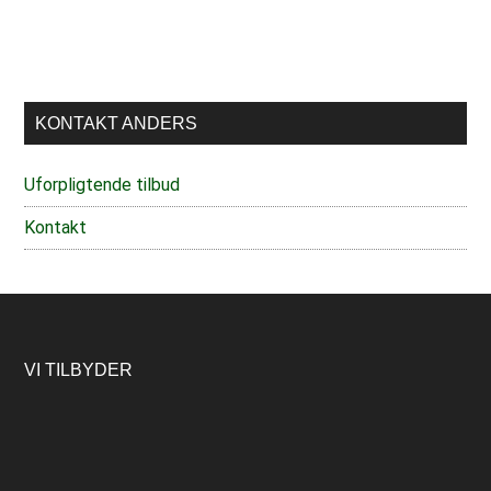
KONTAKT ANDERS
Uforpligtende tilbud
Kontakt
Footer
VI TILBYDER