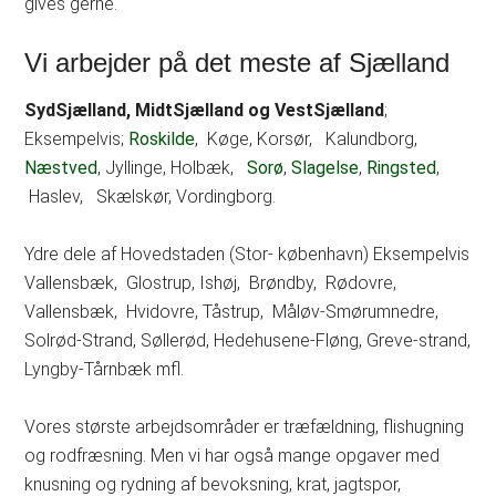
gives gerne.
Vi arbejder på det meste af Sjælland
SydSjælland, MidtSjælland og VestSjælland
;
Eksempelvis;
Roskilde
, Køge, Korsør, Kalundborg,
Næstved
, Jyllinge, Holbæk,
Sorø
,
Slagelse
,
Ringsted
,
Haslev, Skælskør, Vordingborg.
Ydre dele af Hovedstaden (Stor- københavn) Eksempelvis
Vallensbæk, Glostrup, Ishøj, Brøndby, Rødovre,
Vallensbæk, Hvidovre, Tåstrup, Måløv-Smørumnedre,
Solrød-Strand, Søllerød, Hedehusene-Fløng, Greve-strand,
Lyngby-Tårnbæk mfl.
Vores største arbejdsområder er træfældning, flishugning
og rodfræsning. Men vi har også mange opgaver med
knusning og rydning af bevoksning, krat, jagtspor,